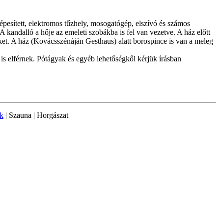
gépesített, elektromos tűzhely, mosogatógép, elszívó és számos
A kandalló a hője az emeleti szobákba is fel van vezetve. A ház előtt
teket. A ház (Kovácsszénáján Gesthaus) alatt borospince is van a meleg
is elférnek. Pótágyak és egyéb lehetőségkől kérjük írásban
ek
| Szauna | Horgászat