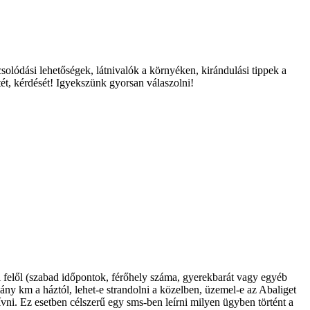
solódási lehetőségek, látnivalók a környéken, kirándulási tippek a
tét, kérdését! Igyekszünk gyorsan válaszolni!
i felől (szabad időpontok, férőhely száma, gyerekbarát vagy egyéb
ány km a háztól, lehet-e strandolni a közelben, üzemel-e az Abaliget
vni. Ez esetben célszerű egy sms-ben leírni milyen ügyben történt a