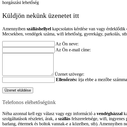
Küldjön nekünk üzenetet itt
Amennyiben
szálláshellyel
kapcsolatos kérdése van vagy érdeklődik e
Mecsekben, vendégek száma, wifi lehetőség, gyerekágy, parkolás, stb),
Az Ön neve:
Az Ön e-mail címe:
Üzenet szövege:
Ellenőrzés:
írja ebbe a mezőbe számmal
Telefonos eléhetőségünk
Néha azonnal kell egy válasz vagy egy információ a
vendégházzal
ka
szolgáltatások részletei, árak, a
szállás
felszereletsége, wifi, ingyenes
barlang, éttermek és boltok vannak-e a közelben, stb). Amennyiben nem