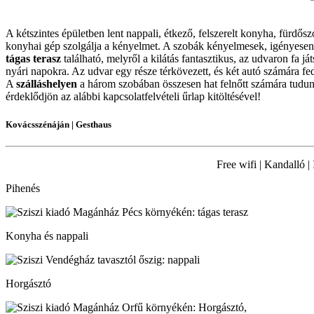
A kétszintes épületben lent nappali, étkező, felszerelt konyha, fürdős
konyhai gép szolgálja a kényelmet. A szobák kényelmesek, igényesen
tágas terasz
található, melyről a kilátás fantasztikus, az udvaron fa 
nyári napokra. Az udvar egy része térkövezett, és két autó számára fede
A
szálláshelyen
a három szobában összesen hat felnőtt számára tudunk
érdeklődjön az alábbi kapcsolatfelvételi űrlap kitöltésével!
Kovácsszénáján | Gesthaus
Free wifi | Kandalló |
Pihenés
Konyha és nappali
Horgásztó