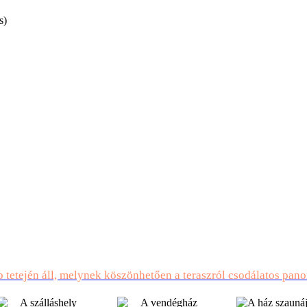
s)
tetején áll, melynek köszönhetően a teraszról csodálatos pan