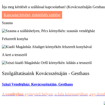
Írja meg kérdését a szállással kapcsolatban! (Kovácsszénáján Gesthau
Kapcsolat felvétel, érdeklődés küldése
Szauna
Felszerelt konyha
A kert a teraszról
Szolgáltatásaink Kovácsszénáján - Gesthaus
Sziszi Vendégház: Kovácsszénáján, Gesthaus
A
vendégház
gyönyörű helyen, a falu központjában, egy domb 