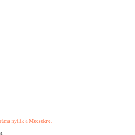
oráma nyílik a
Mecsekre
.