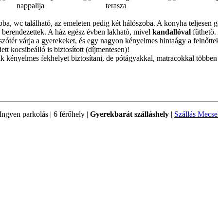
zoba, wc található, az emeleten pedig két hálószoba. A konyha teljesen 
 berendezettek. A ház egész évben lakható, mivel
kandallóval
fűthető. 
játszótér várja a gyerekeket, és egy nagyon kényelmes hintaágy a felnőt
tt kocsibeálló is biztosított (díjmentesen)!
 kényelmes fekhelyet biztosítani, de pótágyakkal, matracokkal többen 
 Ingyen parkolás | 6 férőhely |
Gyerekbarát szálláshely
|
Szállás Mecs