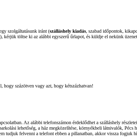
gy szolgáltatásunk iránt (
szálláshely kiadás
, szabad időpontok, kikapc
 kérjük töltse ki az alábbi egyszerű űrlapot, és küldje el nekünk üzene
, hogy százötven vagy azt, hogy kétszázhatvan!
pcsolatban. Az alábbi telefonszámon érdeklődhet a szálláshely részlete
 parkolási lehetőség, a ház megközelítése, környékbeli látnivalók,
Pécs
h
 tudjuk felvenni a telefont ebben a pillanatban, akkor vissza fogjuk hí