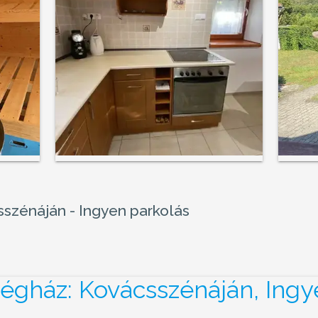
sszénáján - Ingyen parkolás
dégház: Kovácsszénáján, Ingy