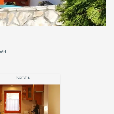
őtt.
Konyha