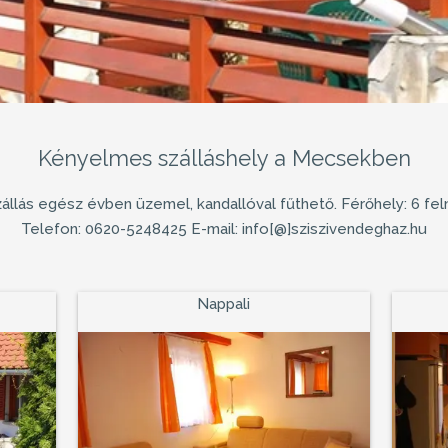
Kényelmes szálláshely a Mecsekben
zállás egész évben üzemel, kandallóval fűthető. Férőhely: 6 feln
Telefon: 0620-5248425 E-mail: info[@]sziszivendeghaz.hu
Nappali