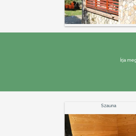
Írja me
Szauna