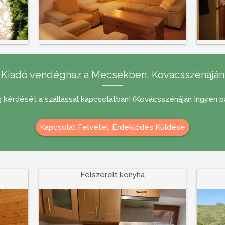
Kiadó vendégház a Mecsekben, Kovácsszénáján
g kérdését a szállással kapcsolatban! (Kovácsszénáján Ingyen p
Kapcsolat Felvétel, Érdeklődés Küldése
Felszerelt konyha