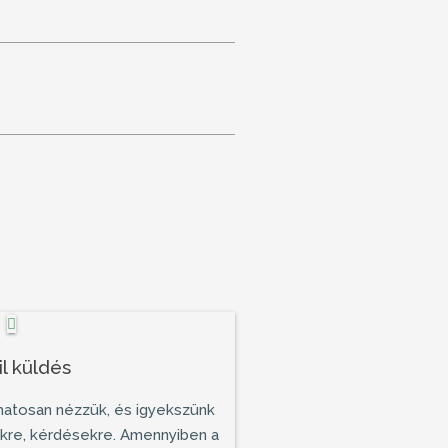
l küldés
matosan nézzük, és igyekszünk
ekre, kérdésekre. Amennyiben a