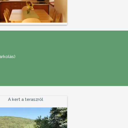
arkolás)
A kert a teraszról