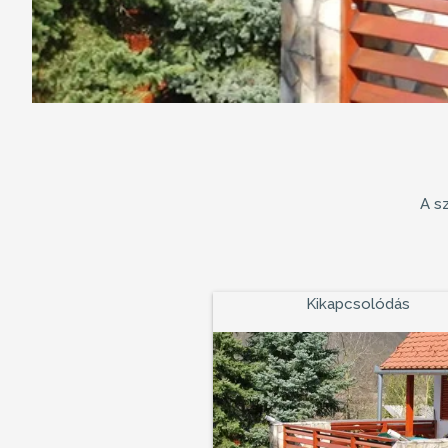
A s
Kikapcsolódás