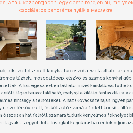
n, a falu központjában, egy domb tetején áll, melyne
csodálatos panoráma nyílik a
.
Mecsekre
ali, étkező, felszerelt konyha, fürdőszoba, wc található, az em
ktromos tűzhely, mosogatógép, elszívó és számos konyhai gép 
zettek. A ház egész évben lakható, mivel
kandallóval
fűthető. 
áz előtt
tágas terasz
található, melyről a kilátás fantasztikus, az 
mes hintaágy a felnőtteket. A ház (Kovácsszénáján Ingyen park
y része térkövezett, és két autó számára fedett kocsibeálló is 
 összesen hat felnőtt számára tudunk kényelmes fekhelyet biz
Pótágyak és egyéb lehetőségkől kérjük írásban érdeklődjön az a