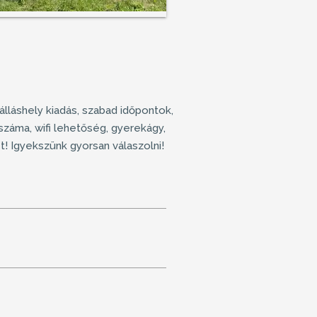
álláshely kiadás
, szabad időpontok,
száma, wifi lehetőség, gyerekágy,
ét! Igyekszünk gyorsan válaszolni!