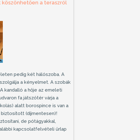
k köszönhetően a teraszról
eleten pedig két hálószoba. A
szolgálja a kényelmet. A szobák
A kandalló a hője az emeleti
udvaron fa játszótér várja a
olás) alatt borospince is van a
biztosított (díjmentesen)!
tosítani, de pótágyakkal,
lábbi kapcsolatfelvételi űrlap