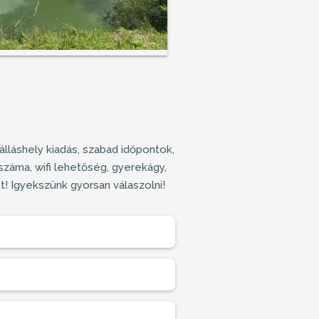
álláshely kiadás
, szabad időpontok,
száma, wifi lehetőség, gyerekágy,
ét! Igyekszünk gyorsan válaszolni!