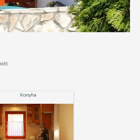
őtt.
Konyha