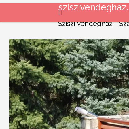
sziszivendeghaz
Sziszi Vendégház - Sz