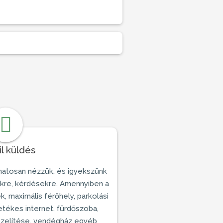
l küldés
matosan nézzük, és igyekszünk
ekre, kérdésekre. Amennyiben a
, maximális férőhely, parkolási
etékes internet, fürdőszoba,
zelítése,
vendégház
egyéb