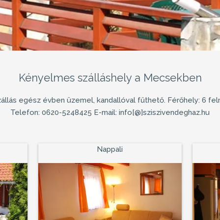
Kényelmes szálláshely a Mecsekben
zállás egész évben üzemel, kandallóval fűthető. Férőhely: 6 feln
Telefon: 0620-5248425 E-mail: info[@]sziszivendeghaz.hu
Nappali