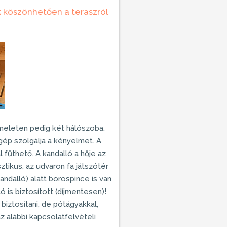
k köszönhetően a teraszról
emeleten pedig két hálószoba.
ép szolgálja a kényelmet. A
l
fűthető. A kandalló a hője az
sztikus, az udvaron fa játszótér
ndalló) alatt borospince is van
 is biztosított (díjmentesen)!
iztosítani, de pótágyakkal,
z alábbi kapcsolatfelvételi