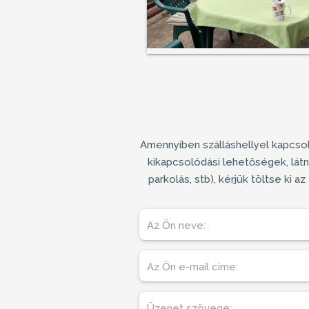
Amennyiben
szálláshellyel
kapcsol
kikapcsolódási lehetőségek, látn
parkolás, stb), kérjük töltse ki 
Az Ön neve:
Az Ön e-mail címe:
Üzenet szövege: