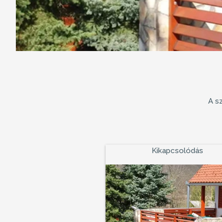
A s
Kikapcsolódás