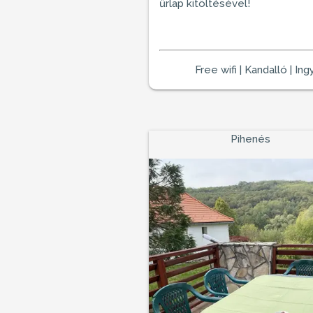
űrlap kitöltésével!
Free wifi | Kandalló | In
Pihenés