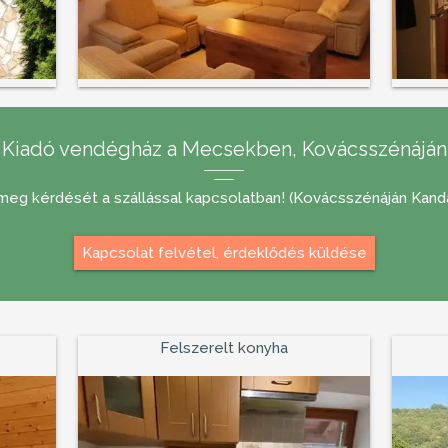
Kiadó vendégház a Mecsekben, Kovácsszénáján
a meg kérdését a szállással kapcsolatban! (Kovácsszénáján Kanda
Kapcsolat felvétel, érdeklődés küldése
Felszerelt konyha