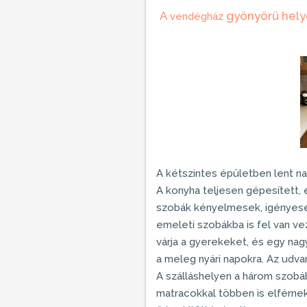
A
gyönyörű helye
vendégház
A kétszintes épületben lent na
A konyha teljesen gépesített,
szobák kényelmesek, igényese
emeleti szobákba is fel van ve
várja a gyerekeket, és egy nag
a meleg nyári napokra. Az udva
A
szálláshelyen
a három szobáb
matracokkal többen is elférnek