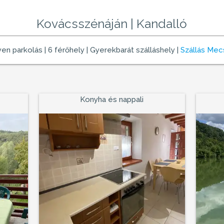
Kovácsszénáján | Kandalló
gyen parkolás | 6 férőhely |
Gyerekbarát szálláshely
|
Szállás Me
Konyha és nappali