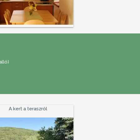
lló)
A kert a teraszról