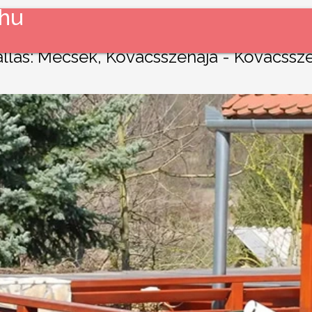
.hu
állás: Mecsek, Kovácsszénája - Kovácssz