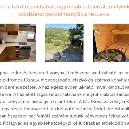
n, a falu központjában, egy domb tetején áll, melyne
csodálatos panoráma nyílik a
.
Mecsekre
ppali, étkező, felszerelt konyha, fürdőszoba, wc található, az 
 elektromos tűzhely, mosogatógép, elszívó és számos konyhai g
n berendezettek. A ház egész évben lakható, mivel
kandallóva
zetve. A ház előtt
tágas terasz
található, melyről a kilátás fanta
yon kényelmes hintaágy a felnőtteket. A ház (Kovácsszénáján Ka
r egy része térkövezett, és két autó számára fedett kocsibeálló
an összesen hat felnőtt számára tudunk kényelmes fekhelyet b
. Pótágyak és egyéb lehetőségkől kérjük írásban érdeklődjön a