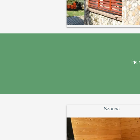
Írj
Szauna