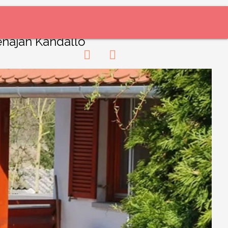
énáján Kandalló