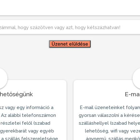
zámmal, hogy százötven vagy azt, hogy kétszázhatvan!
éhetőségünk
E-mai
sz vagy egy információ a
E-mail üzeneteinket folya
 Az alábbi telefonszámon
gyorsan válaszolni a kérés
részletei felől (szabad
szálláshellyel
(szabad helyek
, gyerekbarát vagy egyéb
lehetőség, wifi vagy vez
, a
szállás
felszereletsége,
ágynemű, szállás megkö