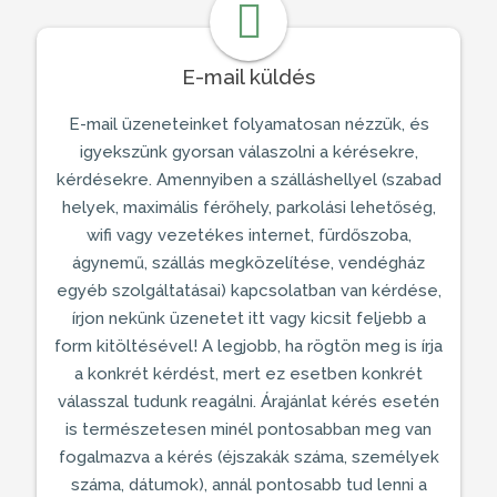
E-mail küldés
E-mail üzeneteinket folyamatosan nézzük, és
igyekszünk gyorsan válaszolni a kérésekre,
kérdésekre. Amennyiben a
szálláshellyel
(szabad
helyek, maximális férőhely, parkolási lehetőség,
wifi vagy vezetékes internet, fürdőszoba,
ágynemű, szállás megközelítése,
vendégház
egyéb szolgáltatásai) kapcsolatban van kérdése,
írjon nekünk üzenetet itt vagy kicsit feljebb a
form kitöltésével! A legjobb, ha rögtön meg is írja
a konkrét kérdést, mert ez esetben konkrét
válasszal tudunk reagálni. Árajánlat kérés esetén
is természetesen minél pontosabban meg van
fogalmazva a kérés (éjszakák száma, személyek
száma, dátumok), annál pontosabb tud lenni a