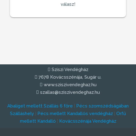
válasz!
Sziszi Vendégház
7678 Kovácsszénája, Sugár u.
www.sziszivendeghaz.hu
szallas@sziszivendeghaz.hu
Abaliget mellett Szállás 6 főre
|
Pécs szomszédságában
Szálláshely
|
Pécs mellett Kandallós vendégház
|
Orfű
mellett Kandalló
|
Kovácsszénája Vendégház