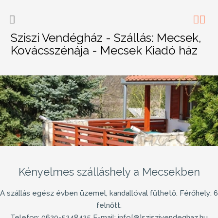
Sziszi Vendégház - Szállás: Mecsek,
Kovácsszénája - Mecsek Kiadó ház
Kényelmes szálláshely a Mecsekben
A szállás egész évben üzemel, kandallóval fűthető. Férőhely: 6
felnőtt.
Telefon: 0620-5248425 E-mail: info[@]sziszivendeghaz.hu