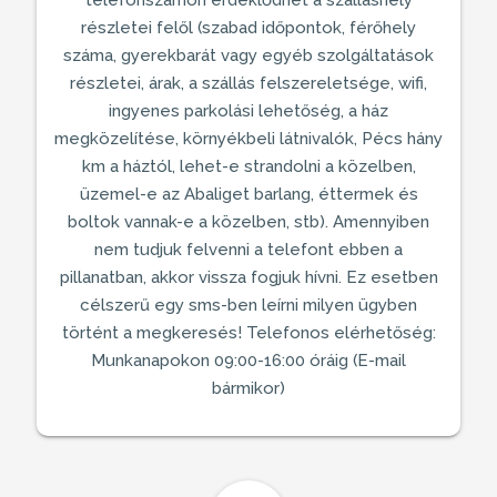
telefonszámon érdeklődhet a szálláshely
részletei felől (szabad időpontok, férőhely
száma, gyerekbarát vagy egyéb szolgáltatások
részletei, árak, a
szállás
felszereletsége, wifi,
ingyenes parkolási lehetőség, a ház
megközelítése, környékbeli látnivalók,
Pécs
hány
km a háztól, lehet-e strandolni a közelben,
üzemel-e az Abaliget barlang, éttermek és
boltok vannak-e a közelben, stb). Amennyiben
nem tudjuk felvenni a telefont ebben a
pillanatban, akkor vissza fogjuk hívni. Ez esetben
célszerű egy sms-ben leírni milyen ügyben
történt a megkeresés! Telefonos elérhetőség:
Munkanapokon 09:00-16:00 óráig (E-mail
bármikor)