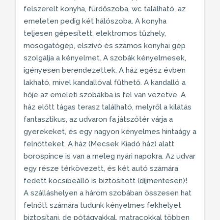
felszerelt konyha, fürdőszoba, wc található, az
emeleten pedig két hálószoba. A konyha
teljesen gépesített, elektromos tűzhely,
mosogatógép, elszívó és számos konyhai gép
szolgálja a kényelmet. A szobák kényelmesek,
igényesen berendezettek. A ház egész évben
lakható, mivel
kandallóval
fűthető. A kandalló a
hője az emeleti szobákba is fel van vezetve. A
ház előtt
tágas terasz
található, melyről a kilátás
fantasztikus, az udvaron fa játszótér várja a
gyerekeket, és egy nagyon kényelmes hintaágy a
felnőtteket. A ház (Mecsek Kiadó ház) alatt
borospince is van a meleg nyári napokra. Az udvar
egy része térkövezett, és két autó számára
fedett kocsibeálló is biztosított (díjmentesen)!
A
szálláshelyen
a három szobában összesen hat
felnőtt számára tudunk kényelmes fekhelyet
biztosítani, de pótágyakkal, matracokkal többen