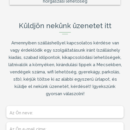
Küldjön nekünk üzenetet itt
Amennyiben
szálláshellyel
kapcsolatos kérdése van
vagy érdeklődik egy szolgáltatásunk iránt (
szálláshely
kiadás
, szabad időpontok, kikapcsolódási lehetőségek,
látnivalók a környéken, kirándulási tippek a Mecsekben,
vendégek száma, wifi lehetőség, gyerekágy, parkolás,
stb), kérjük töltse ki az alábbi egyszerű űrlapot, és
küldje el nekünk üzenetét, kérdését! Igyekszünk
gyorsan válaszolni!
Az Ön neve:
Az Ön e-mail címe: