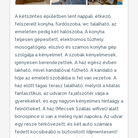
A kétszintes épületben lent nappali, étkező,
felszerelt konyha, fürdőszoba, wc található, az
emeleten pedig két hálószoba. A konyha
teljesen gépesített, elektromos tűzhely,
mosogatógép, elszívó és számos konyhai gép
szolgálja a kényelmet. A szobák kényelmesek,
igényesen berendezettek. A ház egész évben
lakható, mivel
kandallóval
fűthető. A kandalló a
hője az emeleti szobákba is fel van vezetve. A
ház előtt
tágas terasz
található, melyről a kilátás
fantasztikus, az udvaron fa játszótér várja a
gyerekeket, és egy nagyon kényelmes hintaágy a
felnőtteket. A ház (Mecsek Szállás wifivel) alatt
borospince is van a meleg nyári napokra. Az udvar
egy része térkövezett, és két autó számára
fedett kocsibeálló is biztosított (díjmentesen)!