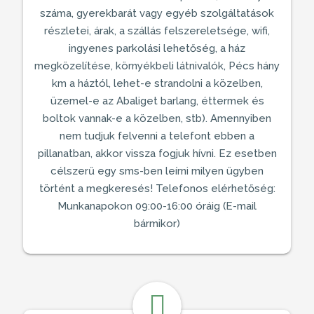
száma, gyerekbarát vagy egyéb szolgáltatások
részletei, árak, a
szállás
felszereletsége, wifi,
ingyenes parkolási lehetőség, a ház
megközelítése, környékbeli látnivalók,
Pécs
hány
km a háztól, lehet-e strandolni a közelben,
üzemel-e az Abaliget barlang, éttermek és
boltok vannak-e a közelben, stb). Amennyiben
nem tudjuk felvenni a telefont ebben a
pillanatban, akkor vissza fogjuk hívni. Ez esetben
célszerű egy sms-ben leírni milyen ügyben
történt a megkeresés! Telefonos elérhetőség:
Munkanapokon 09:00-16:00 óráig (E-mail
bármikor)