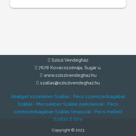
Sziszi Vendégház
7678 Kovácsszénája, Sugár u.
www.sziszivendeghaz.hu
szallas@sziszivendeghaz.hu
Abaliget közelében Szállás
|
Pécs szomszédságában
Szállás
|
Mecsekben Szállás parkolással
|
Pécs
szomszédságában Szállás terasszal
|
Pécs mellett
Szállás 6 főre
Copyright © 2023