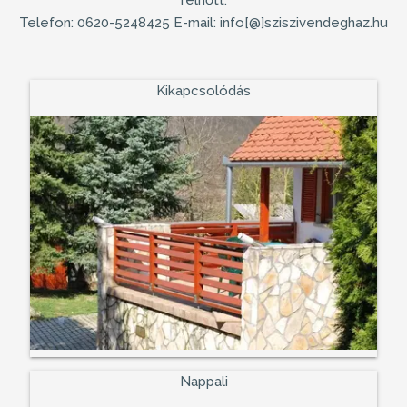
Telefon: 0620-5248425 E-mail: info[@]sziszivendeghaz.hu
Kikapcsolódás
Nappali