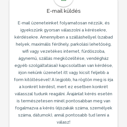
E-mail küldés
E-mail üzeneteinket folyamatosan nézzük, és
igyekszünk gyorsan válaszolni a kérésekre,
kérdésekre. Amennyiben a
szálláshellyel
(szabad
helyek, maximális férőhely, parkolási lehetőség,
wifi vagy vezetékes internet, fürdőszoba,
ágynemű, szállás megközelítése,
vendégház
egyéb szolgáltatásai) kapcsolatban van kérdése,
írjon nekünk üzenetet itt vagy kicsit feljebb a
form kitöltésével! A legjobb, ha rögtön meg is írja
a konkrét kérdést, mert ez esetben konkrét
válasszal tudunk reagálni. Árajánlat kérés esetén
is természetesen minél pontosabban meg van
fogalmazva a kérés (éjszakák száma, személyek
száma, dátumok), annál pontosabb tud lenni a
válasz!