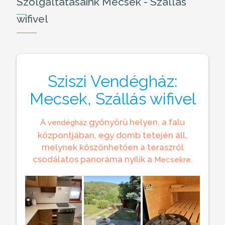
Szolgáltatásaink Mecsek - Szállás
wifivel
Sziszi Vendégház:
Mecsek, Szállás wifivel
A
gyönyörű helyen, a falu
vendégház
központjában, egy domb tetején áll,
melynek köszönhetően a teraszról
csodálatos panoráma nyílik a
.
Mecsekre