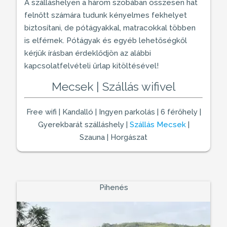
A
szálláshelyen
a három szobában összesen hat
felnőtt számára tudunk kényelmes fekhelyet
biztosítani, de pótágyakkal, matracokkal többen
is elférnek. Pótágyak és egyéb lehetőségkől
kérjük írásban érdeklődjön az alábbi
kapcsolatfelvételi űrlap kitöltésével!
Mecsek | Szállás wifivel
Free wifi | Kandalló | Ingyen parkolás | 6 férőhely |
Gyerekbarát szálláshely
|
Szállás Mecsek
|
Szauna | Horgászat
Pihenés