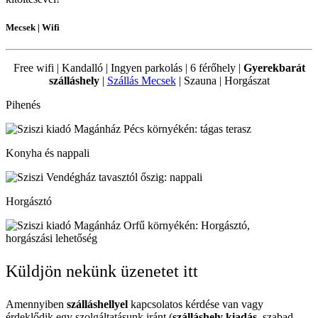
Mecsek | Wifi
Free wifi | Kandalló | Ingyen parkolás | 6 férőhely |
Gyerekbarát
szálláshely
|
Szállás Mecsek
| Szauna | Horgászat
Pihenés
Konyha és nappali
Horgásztó
Küldjön nekünk üzenetet itt
Amennyiben
szálláshellyel
kapcsolatos kérdése van vagy
érdeklődik egy szolgáltatásunk iránt (
szálláshely kiadás
, szabad