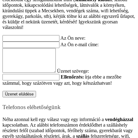
időpontok, kikapcsolódási lehetőségek, látnivalók a környéken,
kirándulási tippek a Mecsekben, vendégek száma, wifi lehetőség,
gyerekágy, parkolás, stb), kérjük töltse ki az alábbi egyszerű űrlapot,
és küldje el nekünk üzenetét, kérdését! Igyekszünk gyorsan
válaszolni!
Az Ön neve:
Az Ön e-mail címe:
Üzenet szövege:
Ellenőrzés:
írja ebbe a mezőbe
számmal, hogy százötven vagy azt, hogy kétszázhatvan!
Telefonos eléhetőségünk
Néha azonnal kell egy válasz vagy egy információ a
vendégházzal
kapcsolatban. Az alábbi telefonszámon érdeklődhet a szálláshely
részletei felől (szabad időpontok, férőhely száma, gyerekbarát vagy
egyéb szolgáltatások részletei, árak, a
szállás
felszereletsége, wifi,