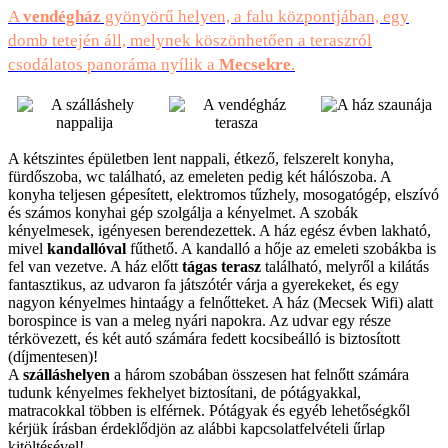
A
vendégház
gyönyörű helyen, a falu központjában, egy
domb tetején áll, melynek köszönhetően a teraszról
csodálatos panoráma nyílik a
Mecsekre
.
A kétszintes épületben lent nappali, étkező, felszerelt konyha,
fürdőszoba, wc található, az emeleten pedig két hálószoba. A
konyha teljesen gépesített, elektromos tűzhely, mosogatógép, elszívó
és számos konyhai gép szolgálja a kényelmet. A szobák
kényelmesek, igényesen berendezettek. A ház egész évben lakható,
mivel
kandallóval
fűthető. A kandalló a hője az emeleti szobákba is
fel van vezetve. A ház előtt
tágas terasz
található, melyről a kilátás
fantasztikus, az udvaron fa játszótér várja a gyerekeket, és egy
nagyon kényelmes hintaágy a felnőtteket. A ház (Mecsek Wifi) alatt
borospince is van a meleg nyári napokra. Az udvar egy része
térkövezett, és két autó számára fedett kocsibeálló is biztosított
(díjmentesen)!
A
szálláshelyen
a három szobában összesen hat felnőtt számára
tudunk kényelmes fekhelyet biztosítani, de pótágyakkal,
matracokkal többen is elférnek. Pótágyak és egyéb lehetőségkől
kérjük írásban érdeklődjön az alábbi kapcsolatfelvételi űrlap
kitöltésével!