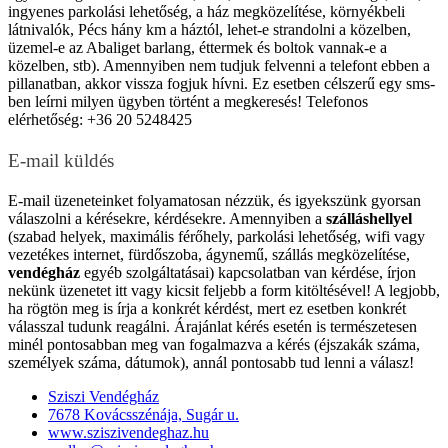
ingyenes parkolási lehetőség, a ház megközelítése, környékbeli
látnivalók,
Pécs
hány km a háztól, lehet-e strandolni a közelben,
üzemel-e az Abaliget barlang, éttermek és boltok vannak-e a
közelben, stb). Amennyiben nem tudjuk felvenni a telefont ebben a
pillanatban, akkor vissza fogjuk hívni. Ez esetben célszerű egy sms-
ben leírni milyen ügyben történt a megkeresés! Telefonos
elérhetőség: +36 20 5248425
E-mail küldés
E-mail üzeneteinket folyamatosan nézzük, és igyekszünk gyorsan
válaszolni a kérésekre, kérdésekre. Amennyiben a
szálláshellyel
(szabad helyek, maximális férőhely, parkolási lehetőség, wifi vagy
vezetékes internet, fürdőszoba, ágynemű, szállás megközelítése,
vendégház
egyéb szolgáltatásai) kapcsolatban van kérdése, írjon
nekünk üzenetet itt vagy kicsit feljebb a form kitöltésével! A legjobb,
ha rögtön meg is írja a konkrét kérdést, mert ez esetben konkrét
válasszal tudunk reagálni. Árajánlat kérés esetén is természetesen
minél pontosabban meg van fogalmazva a kérés (éjszakák száma,
személyek száma, dátumok), annál pontosabb tud lenni a válasz!
Sziszi Vendégház
7678 Kovácsszénája, Sugár u.
www.sziszivendeghaz.hu