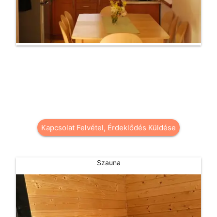
Kiadó vendégház a Mecsekben,
Kovácsszénáján
Írja meg kérdését a szállással kapcsolatban! (Pécs közelében
Gasthaus)
Kapcsolat Felvétel, Érdeklődés Küldése
Szauna