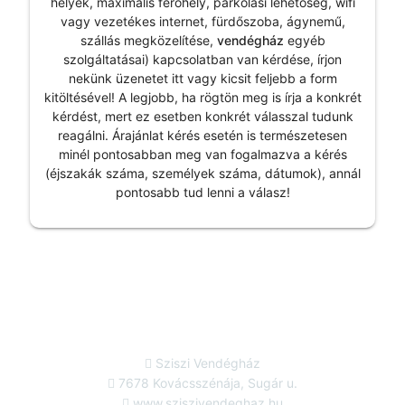
helyek, maximális férőhely, parkolási lehetőség, wifi
vagy vezetékes internet, fürdőszoba, ágynemű,
szállás megközelítése,
vendégház
egyéb
szolgáltatásai) kapcsolatban van kérdése, írjon
nekünk üzenetet itt vagy kicsit feljebb a form
kitöltésével! A legjobb, ha rögtön meg is írja a konkrét
kérdést, mert ez esetben konkrét válasszal tudunk
reagálni. Árajánlat kérés esetén is természetesen
minél pontosabban meg van fogalmazva a kérés
(éjszakák száma, személyek száma, dátumok), annál
pontosabb tud lenni a válasz!
Sziszi Vendégház
7678 Kovácsszénája, Sugár u.
www.sziszivendeghaz.hu