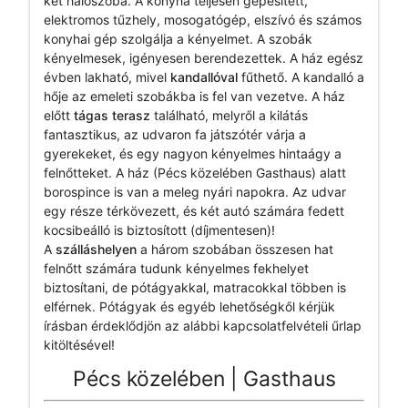
két hálószoba. A konyha teljesen gépesített,
elektromos tűzhely, mosogatógép, elszívó és számos
konyhai gép szolgálja a kényelmet. A szobák
kényelmesek, igényesen berendezettek. A ház egész
évben lakható, mivel
kandallóval
fűthető. A kandalló a
hője az emeleti szobákba is fel van vezetve. A ház
előtt
tágas terasz
található, melyről a kilátás
fantasztikus, az udvaron fa játszótér várja a
gyerekeket, és egy nagyon kényelmes hintaágy a
felnőtteket. A ház (Pécs közelében Gasthaus) alatt
borospince is van a meleg nyári napokra. Az udvar
egy része térkövezett, és két autó számára fedett
kocsibeálló is biztosított (díjmentesen)!
A
szálláshelyen
a három szobában összesen hat
felnőtt számára tudunk kényelmes fekhelyet
biztosítani, de pótágyakkal, matracokkal többen is
elférnek. Pótágyak és egyéb lehetőségkől kérjük
írásban érdeklődjön az alábbi kapcsolatfelvételi űrlap
kitöltésével!
Pécs közelében | Gasthaus