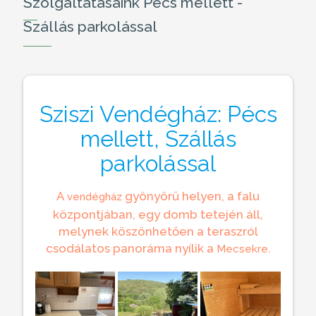
Szolgáltatásaink Pécs mellett -
Szállás parkolással
Sziszi Vendégház: Pécs
mellett, Szállás
parkolással
A
gyönyörű helyen, a falu
vendégház
központjában, egy domb tetején áll,
melynek köszönhetően a teraszról
csodálatos panoráma nyílik a
.
Mecsekre