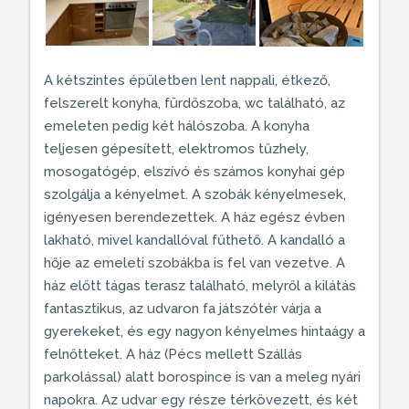
A kétszintes épületben lent nappali, étkező,
felszerelt konyha, fürdőszoba, wc található, az
emeleten pedig két hálószoba. A konyha
teljesen gépesített, elektromos tűzhely,
mosogatógép, elszívó és számos konyhai gép
szolgálja a kényelmet. A szobák kényelmesek,
igényesen berendezettek. A ház egész évben
lakható, mivel
kandallóval
fűthető. A kandalló a
hője az emeleti szobákba is fel van vezetve. A
ház előtt
tágas terasz
található, melyről a kilátás
fantasztikus, az udvaron fa játszótér várja a
gyerekeket, és egy nagyon kényelmes hintaágy a
felnőtteket. A ház (Pécs mellett Szállás
parkolással) alatt borospince is van a meleg nyári
napokra. Az udvar egy része térkövezett, és két