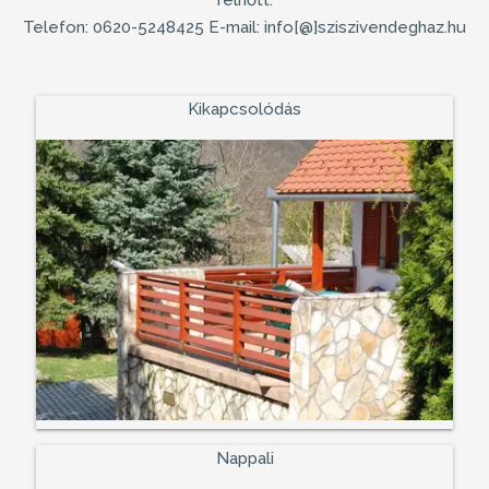
Telefon: 0620-5248425 E-mail: info[@]sziszivendeghaz.hu
Kikapcsolódás
Nappali