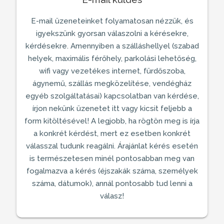
E-mail üzeneteinket folyamatosan nézzük, és
igyekszünk gyorsan válaszolni a kérésekre,
kérdésekre. Amennyiben a
szálláshellyel
(szabad
helyek, maximális férőhely, parkolási lehetőség,
wifi vagy vezetékes internet, fürdőszoba,
ágynemű, szállás megközelítése,
vendégház
egyéb szolgáltatásai) kapcsolatban van kérdése,
írjon nekünk üzenetet itt vagy kicsit feljebb a
form kitöltésével! A legjobb, ha rögtön meg is írja
a konkrét kérdést, mert ez esetben konkrét
válasszal tudunk reagálni. Árajánlat kérés esetén
is természetesen minél pontosabban meg van
fogalmazva a kérés (éjszakák száma, személyek
száma, dátumok), annál pontosabb tud lenni a
válasz!