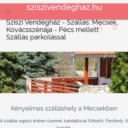
sziszivendeghaz.hu
Sziszi Vendégház - Szállás: Mecsek,
Kovácsszénája - Pécs mellett
Szállás parkolással
Kényelmes szálláshely a Mecsekben
A szállás egész évben üzemel, kandallóval fűthető. Férőhely: 6
felnőtt.