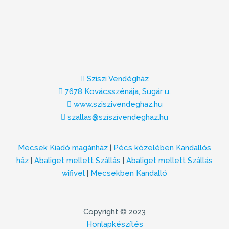
Sziszi Vendégház
7678 Kovácsszénája, Sugár u.
www.sziszivendeghaz.hu
szallas@sziszivendeghaz.hu
Mecsek Kiadó magánház
|
Pécs közelében Kandallós
ház
|
Abaliget mellett Szállás
|
Abaliget mellett Szállás
wifivel
|
Mecsekben Kandalló
Copyright © 2023
Honlapkészítés