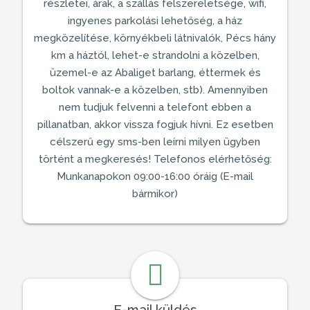
részletei, árak, a
szállás
felszereletsége, wifi,
ingyenes parkolási lehetőség, a ház
megközelítése, környékbeli látnivalók,
Pécs
hány
km a háztól, lehet-e strandolni a közelben,
üzemel-e az Abaliget barlang, éttermek és
boltok vannak-e a közelben, stb). Amennyiben
nem tudjuk felvenni a telefont ebben a
pillanatban, akkor vissza fogjuk hívni. Ez esetben
célszerű egy sms-ben leírni milyen ügyben
történt a megkeresés! Telefonos elérhetőség:
Munkanapokon 09:00-16:00 óráig (E-mail
bármikor)
E-mail küldés